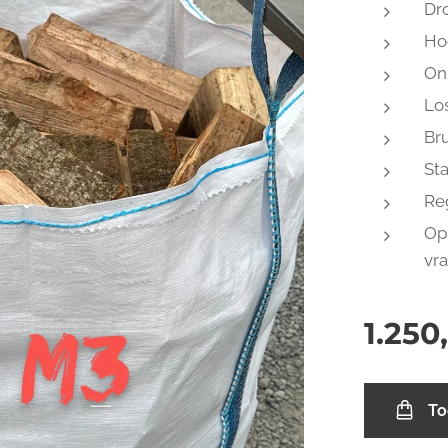
Dr
Ho
On
Lo
Bru
St
Re
Op
vr
1.250
To