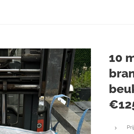
10 
bra
beuk
€12
Pri