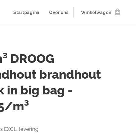
Startpagina
Over ons
Winkelwagen
m³ DROOG
ndhout brandhout
 in big bag -
5/m³
js EXCL. levering